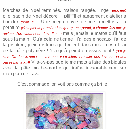
Marchés de Noël terminés, maison rangée, linge
(presque)
plié, sapin de Noël décoré ... pffffffff et rangement d'atelier à
boucler
!! Une méga envie de me remettre à la
(argh !)
peinture
(c'est pas la première fois que ça me prend, à chaque fois que je
mais jamais le matos qu'il faut
reviens d'un salon pour ainsi dire ...)
sous la main ! Qu'à cela ne tienne : j'ai des pinceaux, j'ai de
la peinture, plein de trucs qui brillent dans mes tiroirs et j'ai
de la pâte polymère ! Y a qu'à peindre dessus tient !
(oui je
sais, j'ai rien inventé ... mais bon, vaut mieux préciser, des fois qu' un troll
V'là-t-y-pas que je me mets à faire des bidules
passe par là ;-))))
avec la pâte moche-moche qui traîne inexorablement sur
mon plan de travail ...
C'est dommage, on voit pas comme ça brille ...